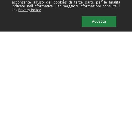
acconsente all’uso dei cookies di terze parti, per le finalità
INVIA
indicate nell’informativa. Per maggiori informazioni consulta il
link
Privacy Policy
.
Accetta
Cucirini Rama srl
Via A.Grandi, 12/B
41033 - Concordia (Modena)
P.IVA 00193710365
Tel.
+39 0535 43411
- Fax +39 0535 54708
email:
rama@ramasrl.com
Le nostre filiali