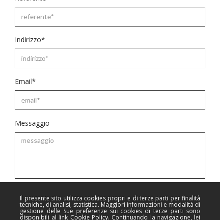
Indirizzo*
Email*
Messaggio
Acconsento al trattamento dei dati personali.
Privacy Policy
.
Il presente sito utilizza cookies propri e di terze parti per finalità
tecniche, di analisi, statistica. Maggiori informazioni e modalità di
gestione delle Sue preferenze sui cookies di terze parti sono
disponibili al link
Cookie Policy
. Continuando la navigazione, lei